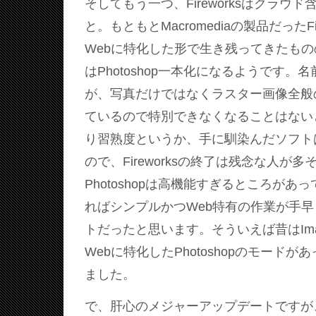
そしてもう一つ、Fireworksはクラウ
と。もともとMacromediaの製品だったFi
Webに特化した形で生き残ってきたも
はPhotoshop一本化になるようです。名前は
が、写真だけではなくラスター画像全般
ているので特別できなくなることはない
り習熟度というか、手に馴染んだソフト
ので、Fireworksの終了は残念な人が
Photoshopは高機能すぎるところがあ
ればシンプルかつWeb特有の作業が手
トだったと思います。そういえば昔はImag
Webに特化したPhotoshopのモード
ました。
で、肝心のメジャーアップデートですが、