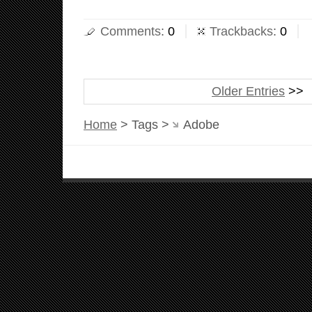
Comments
:
0
Trackbacks
:
0
Older Entries
Home
> Tags >
Adobe