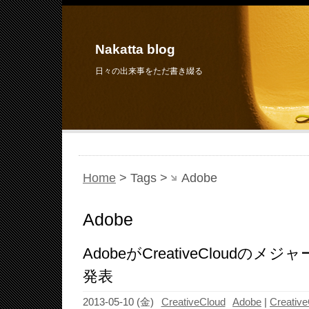
Nakatta blog
日々の出来事をただ書き綴る
Home
> Tags >
Adobe
Adobe
AdobeがCreativeCloudの
発表
2013-05-10 (金)
CreativeCloud
Adobe
|
Creativ