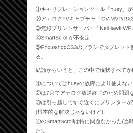
①キャリブレーションツール「huey」
②アナログTVキャプチャ「GV-MVP/R
③無線プリントサーバー「NetHawk W
④SmartScrollが不安定
⑤PhotoshopCS3のブラシでタブレ
る。
結論からいうと、この中で現状すべてが
①についてはhueyの故障により使えない
②は7月でアナログ放送終了のため問題
③は引っ越してすぐ近くにプリンターが
(根本的な解決じゃないけど)。
④のSmartScrollは特に問題なかった
た)。