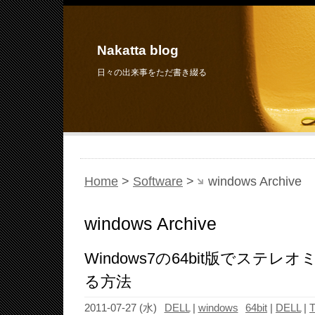
Nakatta blog
日々の出来事をただ書き綴る
Home
>
Software
>
windows Archive
windows Archive
Windows7の64bit版でステ
る方法
2011-07-27 (水)
DELL
|
windows
64bit
|
DELL
|
T